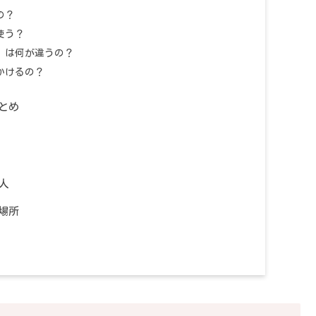
の？
使う？
』は何が違うの？
かけるの？
とめ
人
場所